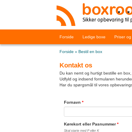
Forside
Ledige boxe
Priser og
Forside
»
Bestil en box
Kontakt os
Du kan nemt og hurtigt bestille en box
Udfyld og indsend formularen herunder, 
Har du spørgsmål til vores opbevarings
Fornavn
*
Kørekort eller Pasnummer
*
Skal starte med P eller K