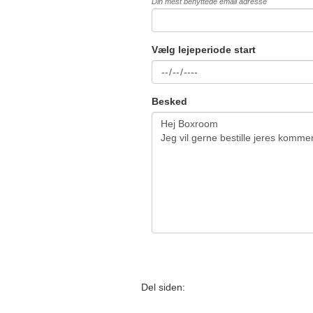
Din mest benyttede email adresse
Vælg lejeperiode start
Besked
Del siden: