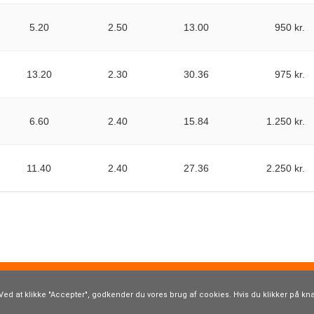
5.20
2.50
13.00
950 kr.
13.20
2.30
30.36
975 kr.
6.60
2.40
15.84
1.250 kr.
11.40
2.40
27.36
2.250 kr.
m.dk
· Hårupvænget 5 · 8600 Silkeborg · Tlf. 40 19 98 31 ·
kontakt@boxr
Cookies og persondatapolitik
Ved at klikke "Accepter", godkender du vores brug af cookies. Hvis du klikker på kna