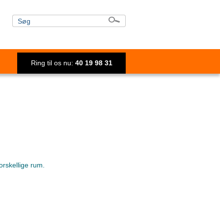
Ring til os nu:
40 19 98 31
orskellige rum.