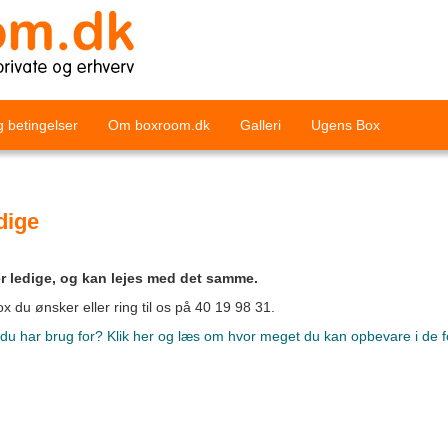
g betingelser
Om boxroom.dk
Galleri
Ugens Box
dige
r ledige, og kan lejes med det samme.
x du ønsker eller ring til os på 40 19 98 31.
, du har brug for? Klik her og læs om hvor meget du kan opbevare i de f