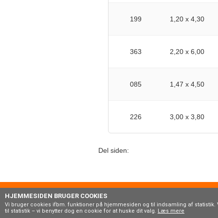
199
1,20 x 4,30
363
2,20 x 6,00
085
1,47 x 4,50
226
3,00 x 3,80
Del siden:
boxroo
HJEMMESIDEN BRUGER COOKIES
Vi bruger cookies ifbm. funktioner på hjemmesiden og til indsamling af statistik. 
til statistik – vi benytter dog en cookie for at huske dit valg.
Læs mere