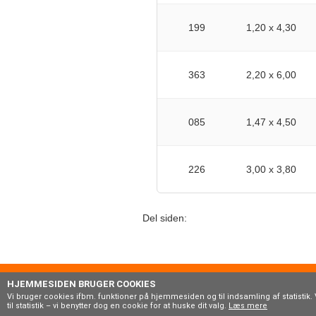
199
1,20 x 4,30
363
2,20 x 6,00
085
1,47 x 4,50
226
3,00 x 3,80
Del siden:
boxroo
HJEMMESIDEN BRUGER COOKIES
Vi bruger cookies ifbm. funktioner på hjemmesiden og til indsamling af statistik. 
til statistik – vi benytter dog en cookie for at huske dit valg.
Læs mere