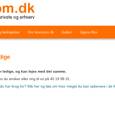
g betingelser
Om boxroom.dk
Galleri
Ugens Box
dige
r ledige, og kan lejes med det samme.
x du ønsker eller ring til os på 40 19 98 31.
, du har brug for? Klik her og læs om hvor meget du kan opbevare i de f