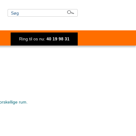
Ring til os nu:
40 19 98 31
orskellige rum.