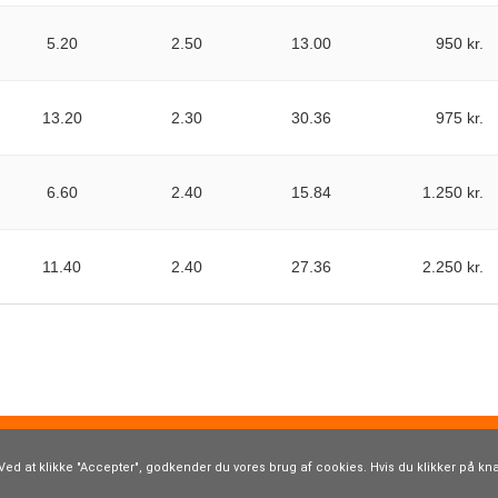
5.20
2.50
13.00
950 kr.
13.20
2.30
30.36
975 kr.
6.60
2.40
15.84
1.250 kr.
11.40
2.40
27.36
2.250 kr.
m.dk
· Hårupvænget 5 · 8600 Silkeborg · Tlf. 40 19 98 31 ·
kontakt@boxr
Cookies og persondatapolitik
Ved at klikke "Accepter", godkender du vores brug af cookies. Hvis du klikker på kna