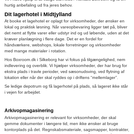
hurtig anbefaling ud fra jeres behov.
Dit lagerhotel i Midtjylland
At booke et lagehotel er oplagt for virksomheder, der ønsker en
lokal og praktisk løsning. Når vareopbevaring ligger tæt på, bliver
det nemt at flytte varer eller udstyr ind og ud løbende, uden at det
kræver planlægning i flere dage. Det er en fordel for
håndværkere, webshops, lokale forretninger og virksomheder
med mange materialer i rotation.
Hos Boxroom.dk i Silkeborg har vi fokus på tilgængelighed, nem
indlevering og overblik. Vi hjælper virksomheder, der har brug for
ekstra plads i travle perioder, ved sæsonudsving, ved flytning af
lokation eller når der skal ryddes op i driftens “mellemlager”.
Se ledige depotrum og få lagerhotel på plads, så lageret ikke står
i vejen for arbejdet.
Arkivopmagasinering
Arkivopmagasinering er relevant for virksomheder, der skal
gemme dokumenter i længere tid, men ikke ønsker at bruge
kontorplads på det. Regnskabsmateriale, sagsmapper, kontrakter,