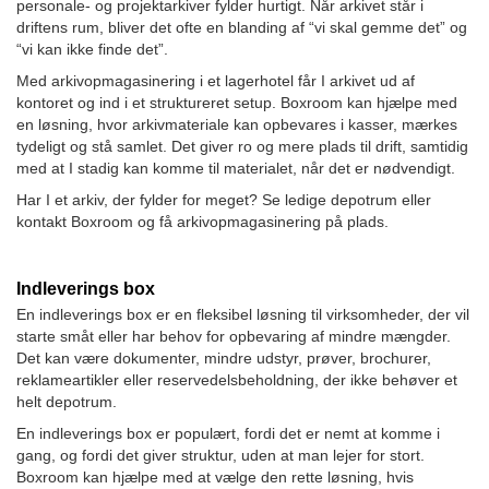
personale- og projektarkiver fylder hurtigt. Når arkivet står i
driftens rum, bliver det ofte en blanding af “vi skal gemme det” og
“vi kan ikke finde det”.
Med arkivopmagasinering i et lagerhotel får I arkivet ud af
kontoret og ind i et struktureret setup. Boxroom kan hjælpe med
en løsning, hvor arkivmateriale kan opbevares i kasser, mærkes
tydeligt og stå samlet. Det giver ro og mere plads til drift, samtidig
med at I stadig kan komme til materialet, når det er nødvendigt.
Har I et arkiv, der fylder for meget? Se ledige depotrum eller
kontakt Boxroom og få arkivopmagasinering på plads.
Indleverings box
En indleverings box er en fleksibel løsning til virksomheder, der vil
starte småt eller har behov for opbevaring af mindre mængder.
Det kan være dokumenter, mindre udstyr, prøver, brochurer,
reklameartikler eller reservedelsbeholdning, der ikke behøver et
helt depotrum.
En indleverings box er populært, fordi det er nemt at komme i
gang, og fordi det giver struktur, uden at man lejer for stort.
Boxroom kan hjælpe med at vælge den rette løsning, hvis