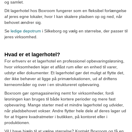
og samlet.
Dit lagerhotel hos Boxroom fungerer som en fleksibel forlængelse
af jeres egne lokaler, hvor I kan skalere pladsen op og ned, når
behovet ændrer sig.
Se
ledige depotrum
i Silkeborg og vælg en størrelse, der passer til
jeres virksomhed.
Hvad er et lagerhotel?
For erhverv er et lagerhotel en professionel opbevaringsløsning,
hvor virksomheden lejer et aflåst rum eller en enhed til varer,
udstyr eller dokumenter. Et lagerhotel gør det muligt at flytte det,
der ikke behøver at ligge på primærlokationen, ud af driftens
kerneområder og over i en struktureret opbevaring.
Boxroom gør opmagasinering nemt for virksomheder, fordi
løsningen kan bruges til både kortere perioder og mere fast
opbevaring. Mange starter med et mindre lagerhotel og udvider,
når pladsbehovet vokser. Andre flytter hele dele af deres lager ud
for at frigøre kvadratmeter i butikken, på kontoret eller i
produktionen.
Vil I have hjælp til at vælge størrelse? Kontakt Boxroom og få en