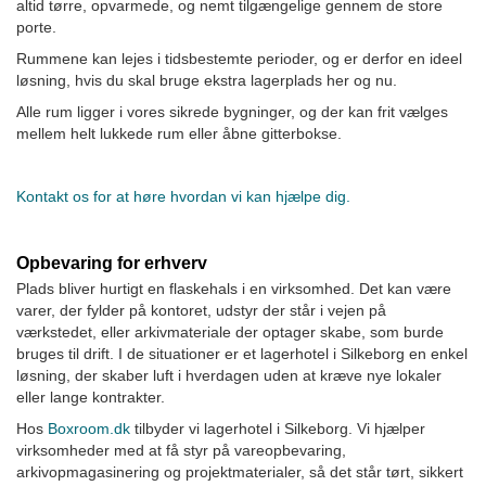
altid tørre, opvarmede, og nemt tilgængelige gennem de store
porte.
Rummene kan lejes i tidsbestemte perioder, og er derfor en ideel
løsning, hvis du skal bruge ekstra lagerplads her og nu.
Alle rum ligger i vores sikrede bygninger, og der kan frit vælges
mellem helt lukkede rum eller åbne gitterbokse.
Kontakt os for at høre hvordan vi kan hjælpe dig.
Opbevaring for erhverv
Plads bliver hurtigt en flaskehals i en virksomhed. Det kan være
varer, der fylder på kontoret, udstyr der står i vejen på
værkstedet, eller arkivmateriale der optager skabe, som burde
bruges til drift. I de situationer er et lagerhotel i Silkeborg en enkel
løsning, der skaber luft i hverdagen uden at kræve nye lokaler
eller lange kontrakter.
Hos
Boxroom.dk
tilbyder vi lagerhotel i Silkeborg. Vi hjælper
virksomheder med at få styr på vareopbevaring,
arkivopmagasinering og projektmaterialer, så det står tørt, sikkert